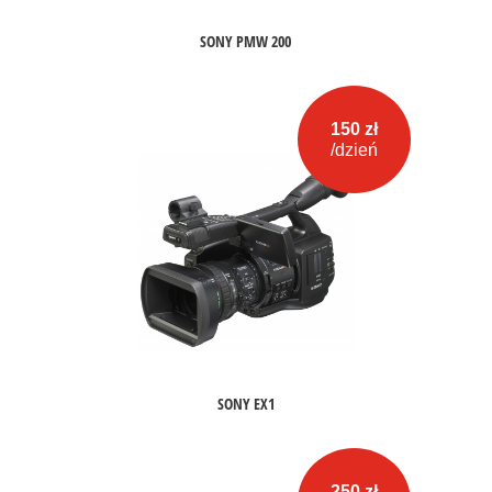
SONY PMW 200
150 zł
/dzień
SONY EX1
250 zł