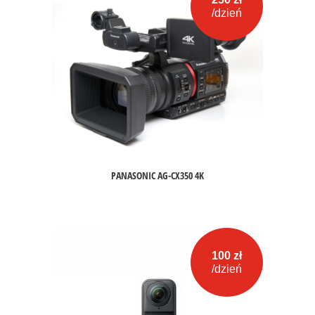
/dzień
PANASONIC AG-CX350 4K
100 zł
/dzień