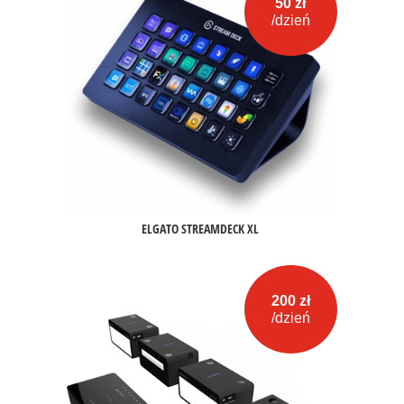
50 zł
/dzień
ELGATO STREAMDECK XL
200 zł
/dzień