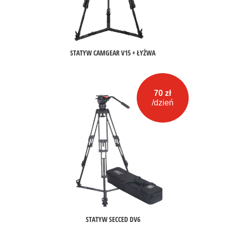
STATYW CAMGEAR V15 + ŁYŻWA
70 zł
/dzień
STATYW SECCED DV6