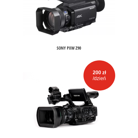
SONY PXW Z90
200 zł
/dzień