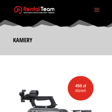
KAMERY
450 zł
/dzień