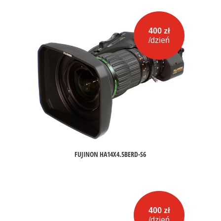
400 zł
/dzień
FUJINON HA14X4.5BERD-S6
400 zł
/dzień