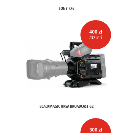
SONY FX6
400 zł
/dzień
BLACKMAGIC URSA BROADCAST G2
300 zł