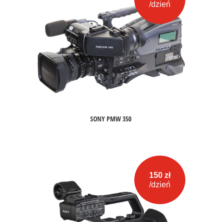
/dzień
SONY PMW 350
150 zł
/dzień