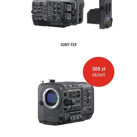
SONY FX9
300 zł
/dzień